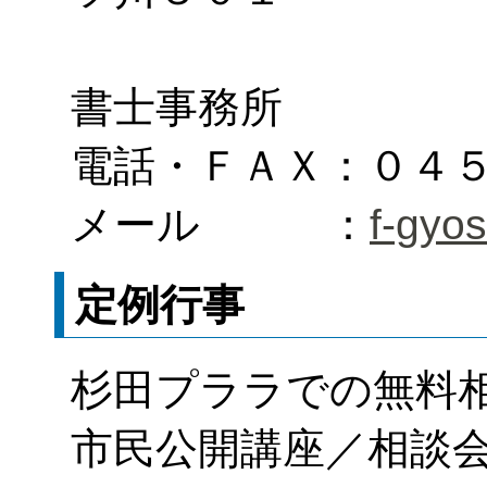
福
書士事務所
電話・ＦＡＸ：０４
メール ：
f-gyo
定例行事
杉田プララでの無料
市民公開講座／相談