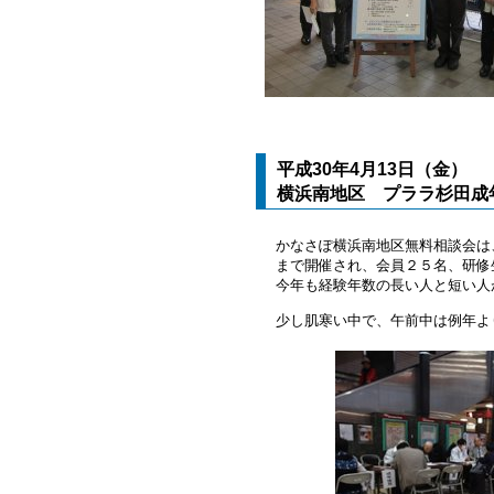
平成30年4月13日（金）
横浜南地区 プララ杉田成
かなさぽ横浜南地区無料相談会は
まで開催され、会員２５名、研修
今年も経験年数の長い人と短い人
少し肌寒い中で、午前中は例年よ