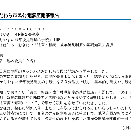
だわら市民公開講座開催報告
）１４：００～１６：３０
けやき ４F第２会議室
かりやすい成年後見制度の手続」上映
知っておきたい「遺言・相続・成年後見制度の基礎知識」講演
志
名、地区会員１２名）
田原西地区のキャンパスおだわら市民公開講座を開催しました。
の方にご参加をいただき、西地区会員１２名も加わり、総勢３０名による市
わかりやすい成年後見制度の手続」を３０分程度上映し、基本的な制度や手続
。
知っておきたい「遺言・相続・成年後見制度の基礎知識」と題して、どのよ
割、監督の体制や判断能力との関係など分かりやすく説明をいたしました。
遺言書の知識についてまで細かく説明をさせていただきました。
皆様は、熱心に聞き入り、またメモを取っておられる方もいらっしゃいまし
点や対応策について、８名の方が個別相談会に望まれて、地区会員が相談に
えている方が増えており、必要性の高まりを感じた市民公開講座開催の一日
（小