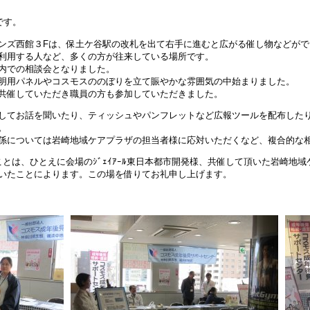
です。
ンズ西館３Fは、保土ケ谷駅の改札を出て右手に進むと広がる催し物などがで
利用する人など、多くの方が往来している場所です。
内での相談会となりました。
明用パネルやコスモスののぼりを立て賑やかな雰囲気の中始まりました。
共催していただき職員の方も参加していただきました。
してお話を聞いたり、ティッシュやパンフレットなど広報ツールを配布した
。
係については岩崎地域ケアプラザの担当者様に応対いただくなど、複合的な
とは、ひとえに会場のｼﾞｪｲｱｰﾙ東日本都市開発様、共催して頂いた岩崎地
いたことによります。この場を借りてお礼申し上げます。