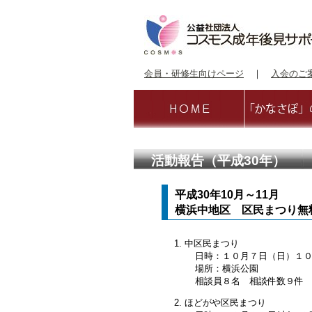
会員・研修生向けページ
｜
入会のご
活動報告（平成30年）
平成30年10月～11月
横浜中地区 区民まつり無
中区民まつり
日時：１０月７日（日）１
場所：横浜公園
相談員８名 相談件数９件
ほどがや区民まつり