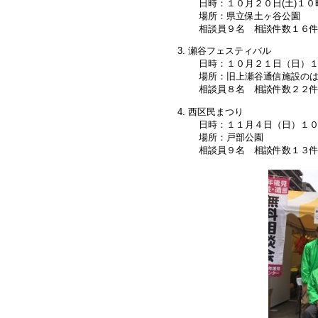
日時：１０月２０日(土)１
場所：県立保土ヶ谷公園
相談員９名 相談件数１６
瀬谷フェスティバル
日時：１０月２１日（日）
場所：旧上瀬谷通信施設の
相談員８名 相談件数２２
西区民まつり
日時：１１月４日（日）１
場所：戸部公園
相談員９名 相談件数１３