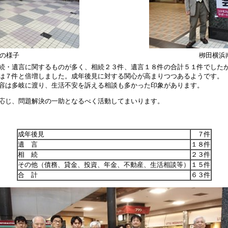
の様子
栁田横浜
続・遺言に関するものが多く、相続２３件、遺言１８件の合計５１件でした
は７件と倍増しました。成年後見に対する関心が高まりつつあるようです。
容は多岐に渡り、生活不安を訴える相談も多かった印象があります。
応じ、問題解決の一助となるべく活動してまいります。
成年後見
７件
遺 言
１８件
相 続
２３件
その他（債務、貸金、投資、年金、不動産、生活相談等）
１５件
合 計
６３件