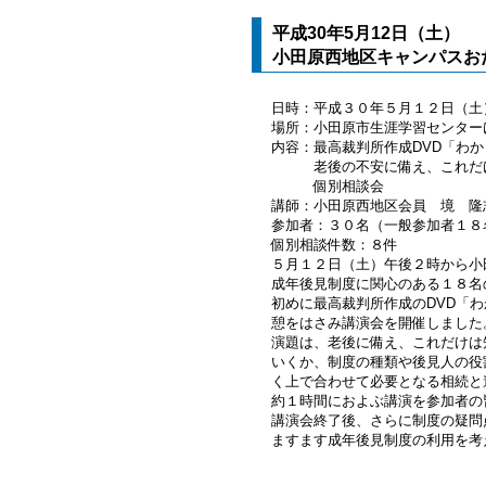
平成30年5月12日（土）
小田原西地区キャンパスお
日時：平成３０年５月１２日（土
場所：小田原市生涯学習センター
内容：最高裁判所作成DVD「わ
老後の不安に備え、これだけは
個別相談会
講師：小田原西地区会員 境 隆
参加者：３０名（一般参加者１８
個別相談件数：８件
５月１２日（土）午後２時から小
成年後見制度に関心のある１８名
初めに最高裁判所作成のDVD「
憩をはさみ講演会を開催しました
演題は、老後に備え、これだけは
いくか、制度の種類や後見人の役
く上で合わせて必要となる相続と
約１時間におよぶ講演を参加者の
講演会終了後、さらに制度の疑問
ますます成年後見制度の利用を考