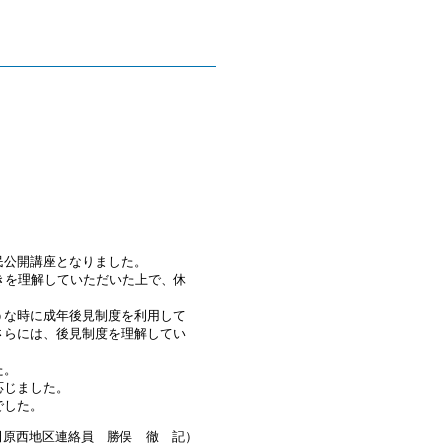
民公開講座となりました。
きを理解していただいた上で、休
うな時に成年後見制度を利用して
さらには、後見制度を理解してい
た。
応じました。
でした。
田原西地区連絡員 勝俣 徹 記）