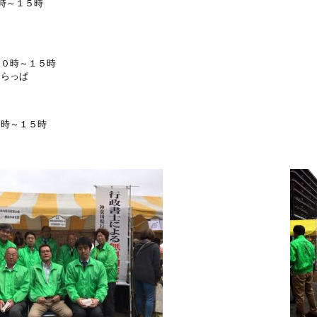
０時～１５時
件
１０時～１５時
はらっぱ
件
０時～１５時
件